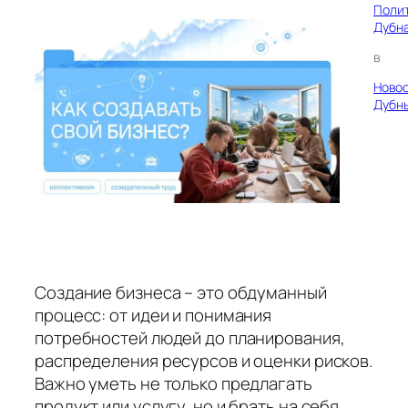
Поли
Дубн
в
Ново
Дубн
Создание бизнеса – это обдуманный
процесс: от идеи и понимания
потребностей людей до планирования,
распределения ресурсов и оценки рисков.
Важно уметь не только предлагать
продукт или услугу, но и брать на себя