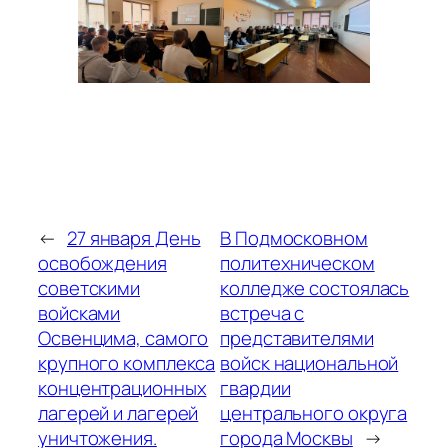
←
27 января День
В Подмосковном
освобождения
политехническом
советскими
колледже состоялась
войсками
встреча с
Освенцима, самого
представителями
крупного комплекса
войск национальной
концентрационных
гвардии
лагерей и лагерей
центрального округа
уничтожения.
города Москвы
→