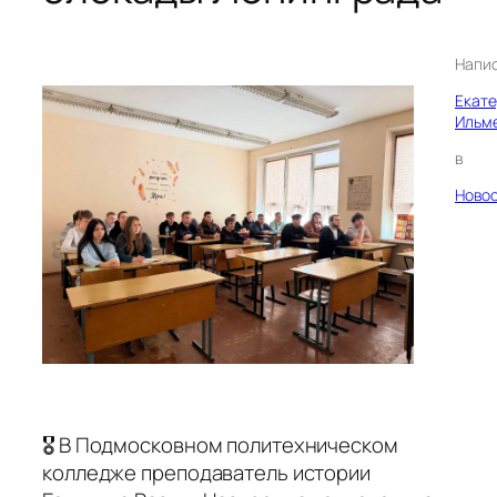
Напи
Екат
Ильм
в
Ново
🎖 В Подмосковном политехническом
колледже преподаватель истории