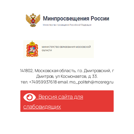
141802, Московская область, г.о. Дмитровский, г
Дмитров, ул Космонавтов, д. 33.
тел. +74959937618 email. mo_politeh@mosreg.ru
Версия сайта для
слабовидящих