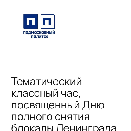
Перейти
к
содержимому
Тематический
классный час,
посвященный Дню
полного снятия
блокады Ленинграда