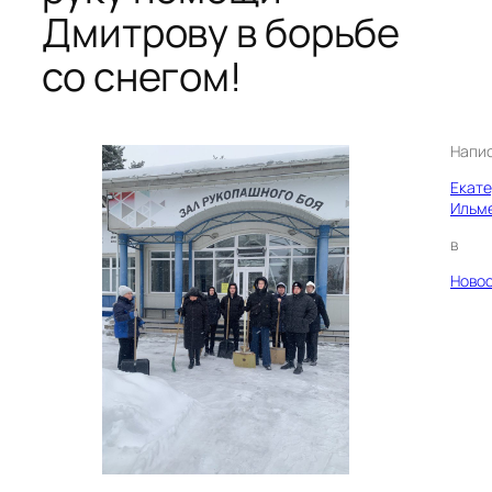
Дмитрову в борьбе
со снегом!
Напи
Екат
Ильм
в
Ново