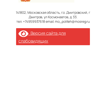
141802, Московская область, г.о. Дмитровский, г
Дмитров, ул Космонавтов, д. 33.
тел. +74959937618 email. mo_politeh@mosreg.ru
Версия сайта для
слабовидящих