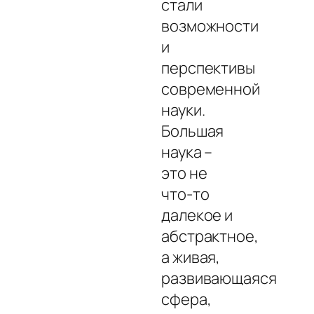
стали
возможности
и
перспективы
современной
науки.
Большая
наука –
это не
что-то
далекое и
абстрактное,
а живая,
развивающаяся
сфера,