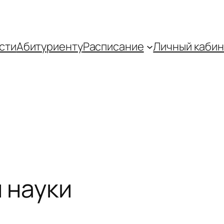
сти
Абитуриенту
Распиcание
Личный кабин
 науки