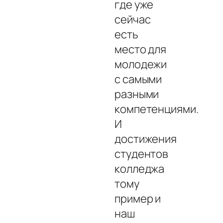
где уже
сейчас
есть
место для
молодежи
с самыми
разными
компетенциями.
И
достижения
студентов
колледжа
тому
пример и
наш