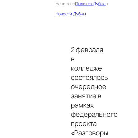
Написано
Политех Дубна
в
Новости Дубны
2 февраля
в
колледже
состоялось
очередное
занятие в
рамках
федерального
проекта
«Разговоры