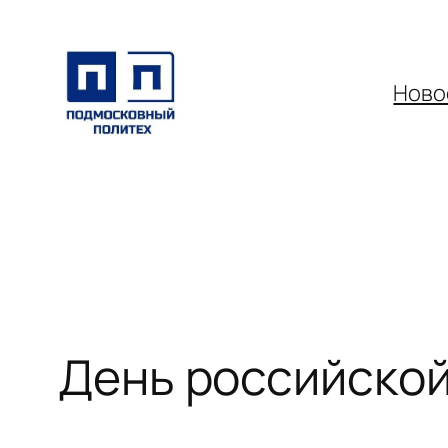
Перейти
к
содержимому
Ново
День российской