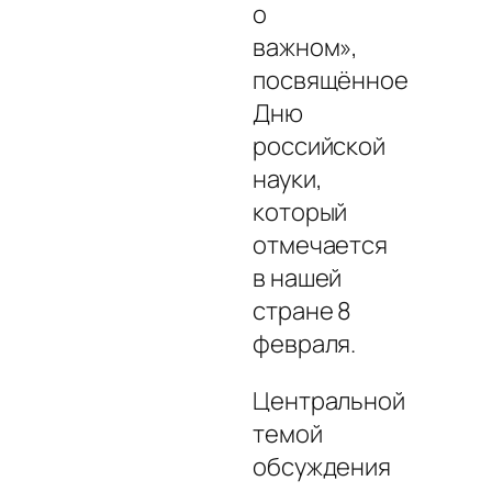
о
важном»,
посвящённое
Дню
российской
науки,
который
отмечается
в нашей
стране 8
февраля.
Центральной
темой
обсуждения