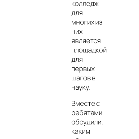
колледж
для
многих из
них
является
площадкой
для
первых
шагов в
науку.
Вместе с
ребятами
обсудили,
каким