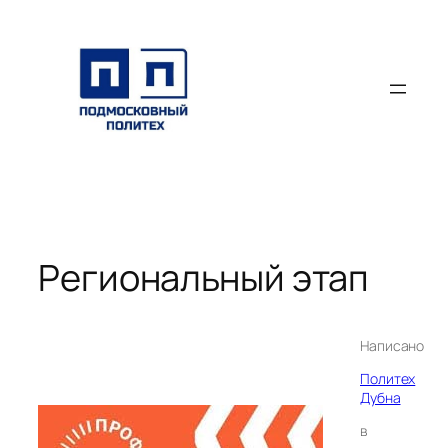
Перейти
к
содержимому
Региональный этап
Написано
Политех
Дубна
в