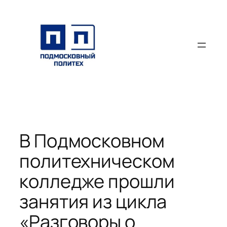
Перейти
к
содержимому
В Подмосковном
политехническом
колледже прошли
занятия из цикла
«Разговоры о