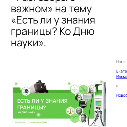
важном» на тему
«Есть ли у знания
границы? Ко Дню
науки».
Напи
Екат
Ильм
в
Ново