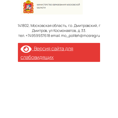
141802, Московская область, г.о. Дмитровский, г
Дмитров, ул Космонавтов, д. 33.
тел. +74959937618 email. mo_politeh@mosreg.ru
Версия сайта для
слабовидящих