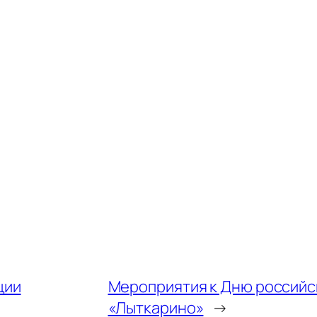
ции
Мероприятия к Дню российск
«Лыткарино»
→