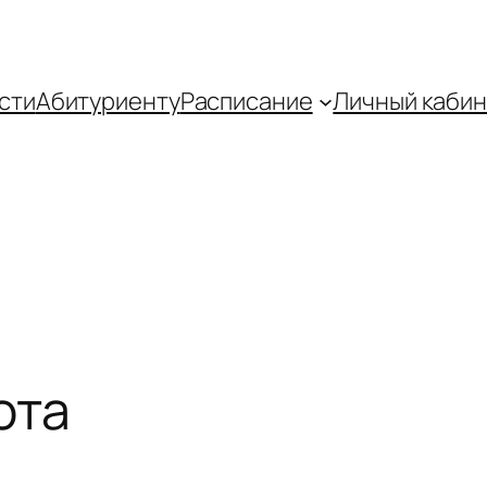
сти
Абитуриенту
Распиcание
Личный кабин
ота