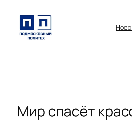
Перейти
к
содержимому
Ново
Мир спасёт крас