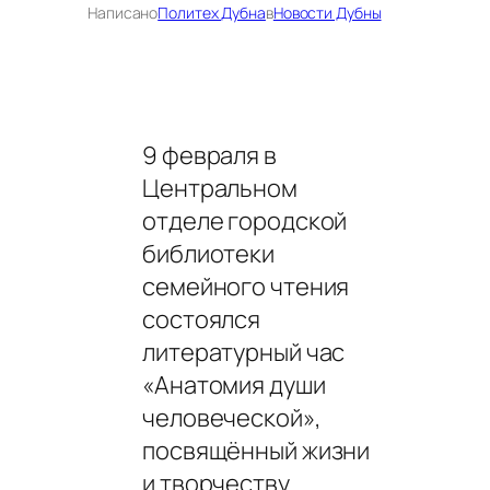
Написано
Политех Дубна
в
Новости Дубны
9 февраля в
Центральном
отделе городской
библиотеки
семейного чтения
состоялся
литературный час
«Анатомия души
человеческой»,
посвящённый жизни
и творчеству