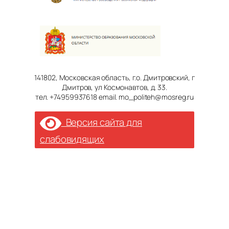
141802, Московская область, г.о. Дмитровский, г
Дмитров, ул Космонавтов, д. 33.
тел. +74959937618 email. mo_politeh@mosreg.ru
Версия сайта для
слабовидящих