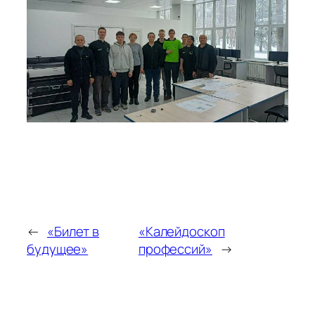
←
«Билет в
«Калейдоскоп
будущее»
профессий»
→