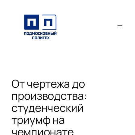
Перейти
к
содержимому
От чертежа до
производства:
студенческий
триумф на
чемпионате