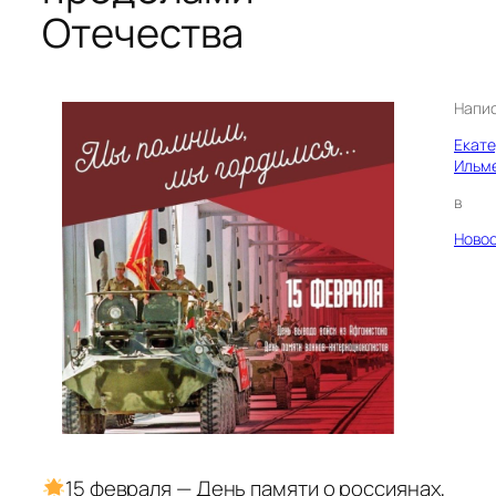
Отечества
Напи
Екат
Ильм
в
Ново
15 февраля — День памяти о россиянах,