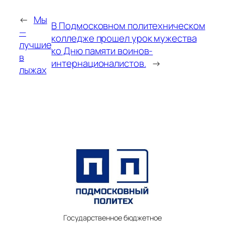
←
Мы
В Подмосковном политехническом
—
колледже прошел урок мужества
лучшие
ко Дню памяти воинов-
в
интернационалистов.
→
лыжах
Государственное бюджетное