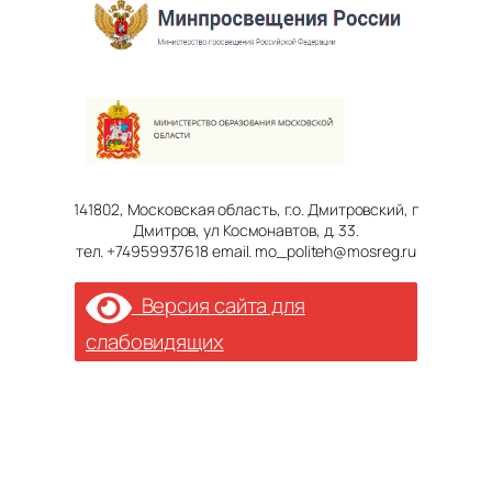
141802, Московская область, г.о. Дмитровский, г
Дмитров, ул Космонавтов, д. 33.
тел. +74959937618 email. mo_politeh@mosreg.ru
Версия сайта для
слабовидящих