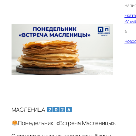
Напи
Екат
Ильм
в
Ново
МАСЛЕНИЦА
Понедельник, «Встреча Масленицы».