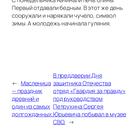
С понедельника начинали печь блины.
Первый отдавали бедным. В этот же день
сооружали и наряжали чучело, символ
зимы. А молодежь начинала гуляния.
В преддверии Дня
←
Масленица
защитника Отечества
— праздник
отряд «Гвардия за правду»
древний и
под руководством
один из самых
Петрухина Сергея
долгожданных.
Юрьевича побывал в музее
СВО.
→