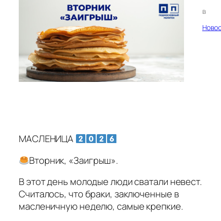
в
Ново
МАСЛЕНИЦА
Вторник, «Заигрыш».
В этот день молодые люди сватали невест.
Считалось, что браки, заключенные в
масленичную неделю, самые крепкие.