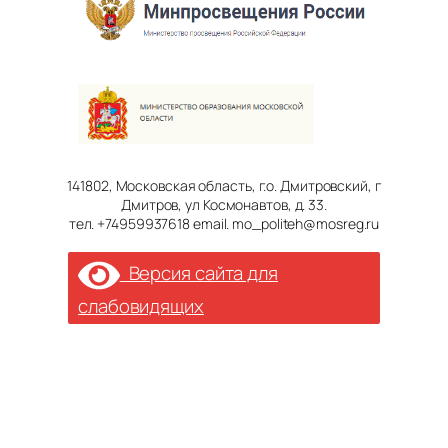
141802, Московская область, г.о. Дмитровский, г
Дмитров, ул Космонавтов, д. 33.
тел. +74959937618 email. mo_politeh@mosreg.ru
Версия сайта для
слабовидящих