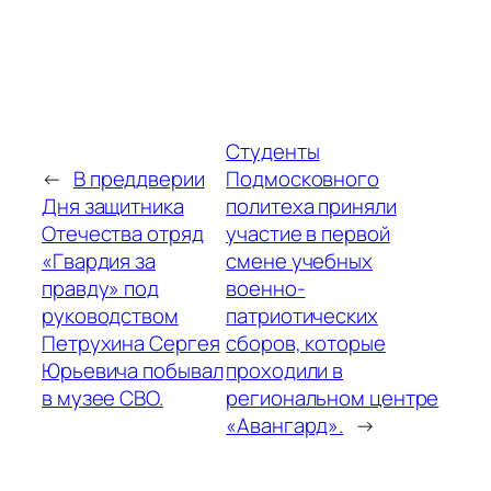
Студенты
←
В преддверии
Подмосковного
Дня защитника
политеха приняли
Отечества отряд
участие в первой
«Гвардия за
смене учебных
правду» под
военно-
руководством
патриотических
Петрухина Сергея
сборов, которые
Юрьевича побывал
проходили в
в музее СВО.
региональном центре
«Авангард».
→