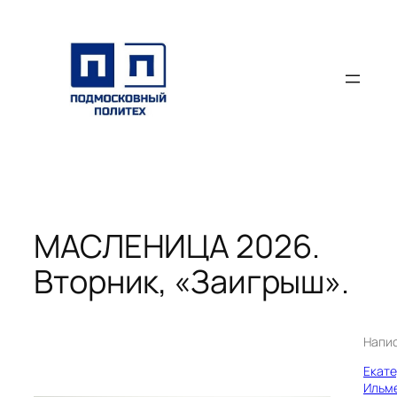
Перейти
к
содержимому
МАСЛЕНИЦА 2026.
Вторник, «Заигрыш».
Напи
Екат
Ильм