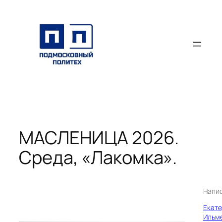
Перейти
к
содержимому
МАСЛЕНИЦА 2026.
Среда, «Лакомка».
Напи
Екат
Ильм