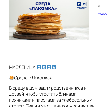
в
Ново
МАСЛЕНИЦА
Среда, «Лакомка».
В среду в дом звали родственников и
друзей, чтобы угостить блинами,
пряниками и пирогами за хлебосольным
столом. Тещи в этот день кормили зятьев.