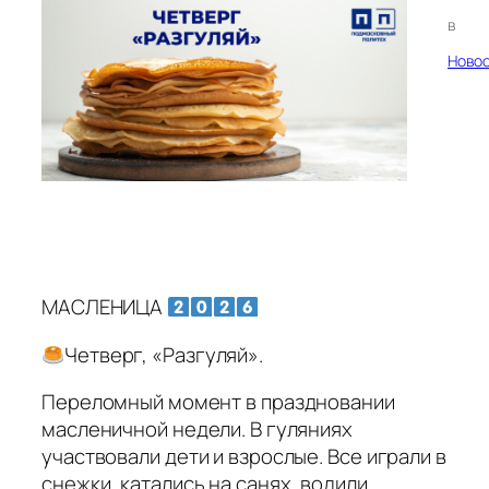
в
Ново
МАСЛЕНИЦА
Четверг, «Разгуляй».
Переломный момент в праздновании
масленичной недели. В гуляниях
участвовали дети и взрослые. Все играли в
снежки, катались на санях, водили