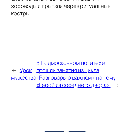
хороводы и прыгали через ритуальные
костры.
В Подмосковном политехе
←
Урок
прошли занятия из цикла
мужества
«Разговоры о важном» на тему
«Герой из соседнего двора».
→