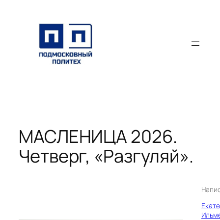
Перейти
к
содержимому
МАСЛЕНИЦА 2026.
Четверг, «Разгуляй».
Напи
Екат
Ильм