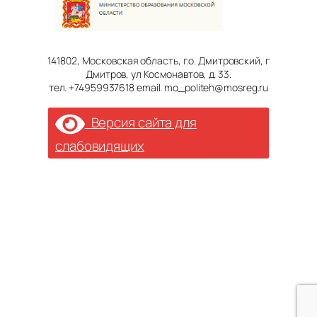
141802, Московская область, г.о. Дмитровский, г
Дмитров, ул Космонавтов, д. 33.
тел. +74959937618 email. mo_politeh@mosreg.ru
Версия сайта для
слабовидящих