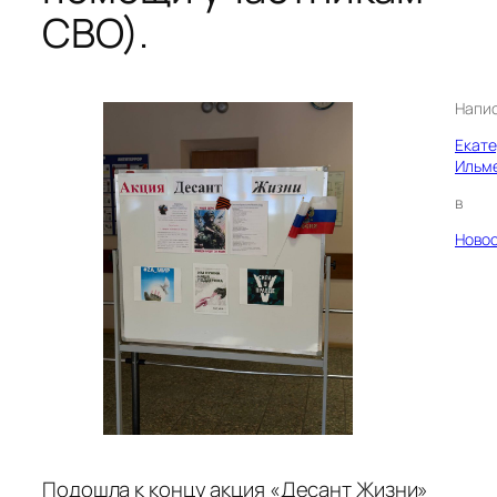
СВО).
Напи
Екат
Ильм
в
Ново
Подошла к концу акция «Десант Жизни»