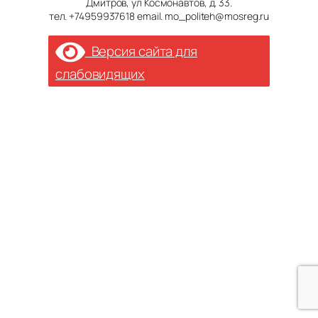
Дмитров, ул Космонавтов, д. 33.
тел. +74959937618 email. mo_politeh@mosreg.ru
Версия сайта для
слабовидящих