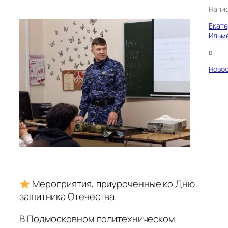
Напи
Екат
Ильм
в
Ново
Мероприятия, приуроченные ко Дню
защитника Отечества.
В Подмосковном политехническом