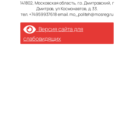
141802, Московская область, г.о. Дмитровский, г
Дмитров, ул Космонавтов, д. 33.
тел. +74959937618 email. mo_politeh@mosreg.ru
Версия сайта для
слабовидящих