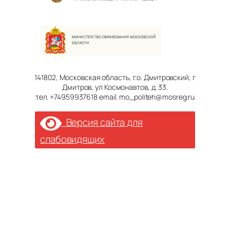
141802, Московская область, г.о. Дмитровский, г
Дмитров, ул Космонавтов, д. 33.
тел. +74959937618 email. mo_politeh@mosreg.ru
Версия сайта для
слабовидящих