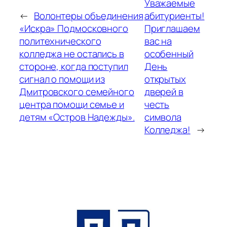
Уважаемые
←
Волонтеры объединения
абитуриенты!
«Искра» Подмосковного
Приглашаем
политехнического
вас на
колледжа не остались в
особенный
стороне, когда поступил
День
сигнал о помощи из
открытых
Дмитровского семейного
дверей в
центра помощи семье и
честь
детям «Остров Надежды».
символа
Колледжа!
→