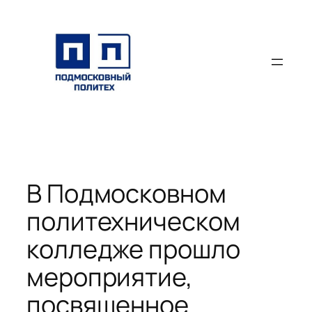
Перейти
к
содержимому
В Подмосковном
политехническом
колледже прошло
мероприятие,
посвященное