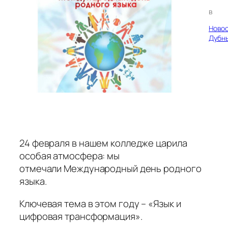
в
Ново
Дубн
24 февраля в нашем колледже царила
особая атмосфера: мы
отмечали Международный день родного
языка.
Ключевая тема в этом году – «Язык и
цифровая трансформация».