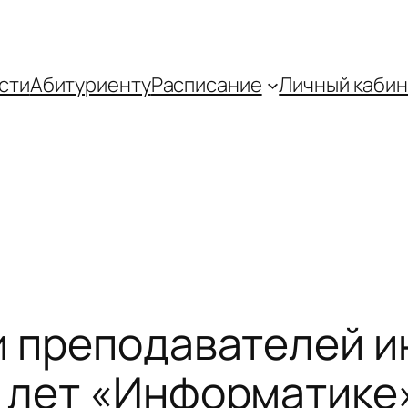
сти
Абитуриенту
Распиcание
Личный кабин
и преподавателей 
 лет «Информатике