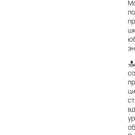
Мо
по
пр
шк
юб
эн
с
пр
ци
ст
вд
ур
об