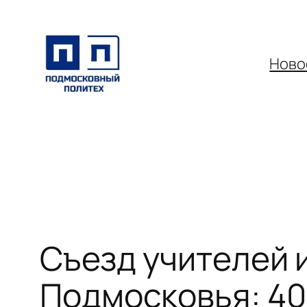
Перейти
к
содержимому
Ново
Съезд учителей 
Подмосковья: 40