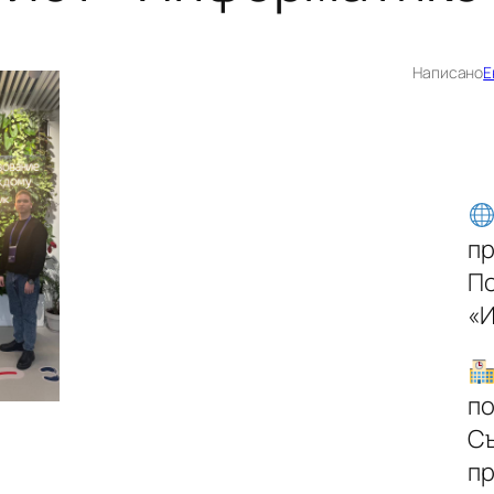
Написано
Е
п
По
«
по
Съ
п