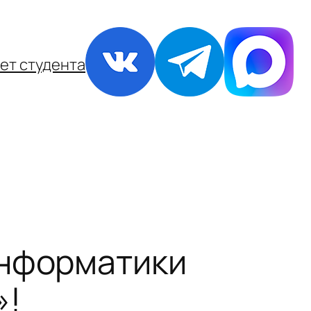
ет студента
информатики
»!