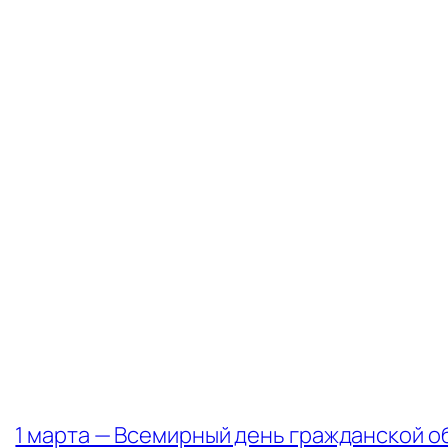
←
1 марта — Всемирный день гражданской 