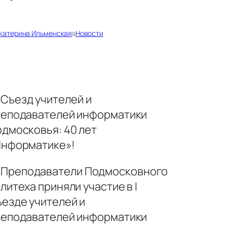
катерина Ильменская
в
Новости
Съезд учителей и
реподавателей информатики
дмосковья: 40 лет
Информатике»!
Преподаватели Подмосковного
литеха приняли участие в I
езде учителей и
реподавателей информатики