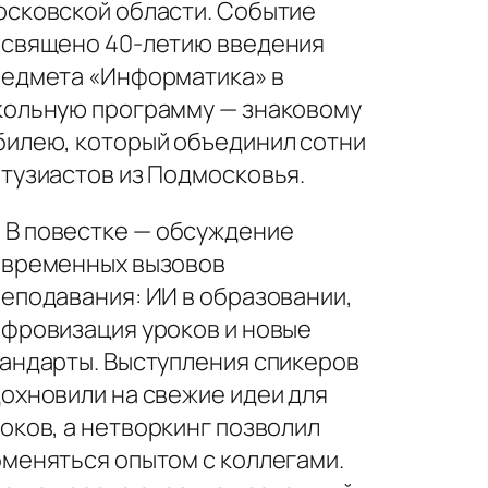
сковской области. Событие
священо 40-летию введения
едмета «Информатика» в
ольную программу — знаковому
илею, который объединил сотни
тузиастов из Подмосковья.
В повестке — обсуждение
овременных вызовов
еподавания: ИИ в образовании,
фровизация уроков и новые
андарты. Выступления спикеров
охновили на свежие идеи для
оков, а нетворкинг позволил
меняться опытом с коллегами.