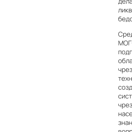
дела
ликв
бедс
Сре
МОГ
подг
обла
чрез
техн
соз
сис
чрез
насе
знан
вопр