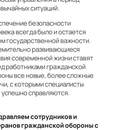
вычайных ситуаций.
спечение безопасности
века всегда было и остается
м государственной важности.
емительно развивающиеся
вия современной жизни ставят
ед работниками гражданской
оны все новые, более сложные
чи, с которыми специалисты
 успешно справляются.
дравляем сотрудников и
еранов гражданской обороны с