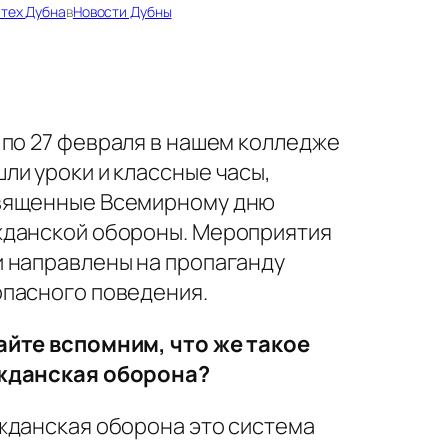
тех Дубна
в
Новости Дубны
 по 27 февраля в нашем колледже
ли уроки и классные часы,
вященные Всемирному дню
жданской обороны. Мероприятия
 направлены на пропаганду
пасного поведения.
айте вспомним, что же такое
жданская оборона?
данская оборона это система