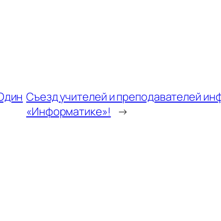
Один
Съезд учителей и преподавателей ин
«Информатике»!
→