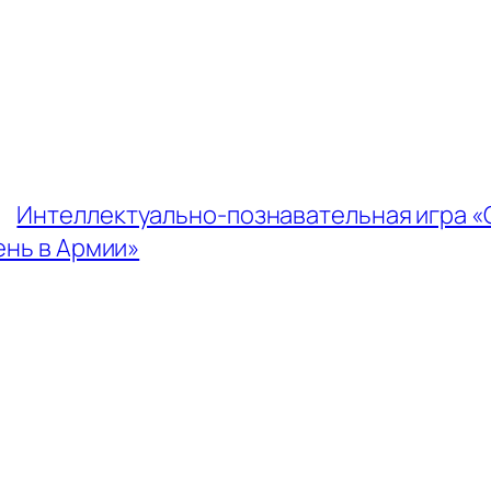
←
Интеллектуально-познавательная игра «
ень в Армии»