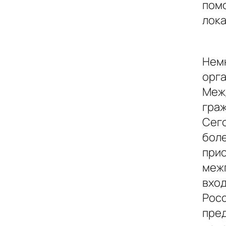
пом
лока
Нем
орг
Меж
гра
Сего
боле
прио
меж
вход
Рос
пред