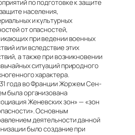
приятий по подготовке к защите
 защите населения,
риальных и культурных
остей от опасностей,
икающих при ведении военных
твий или вследствие этих
твий, а также при возникновении
вычайных ситуаций природного
хногенного характера.
31 года во Франции Жоржем Сен-
ем была организована
оциация Женевских зон» — «зон
опасности». Основным
равлением деятельности данной
низации было создание при