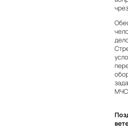
чрез
Обе
чело
дело
Стр
усло
пер
обор
зада
МЧС
Поз
вет