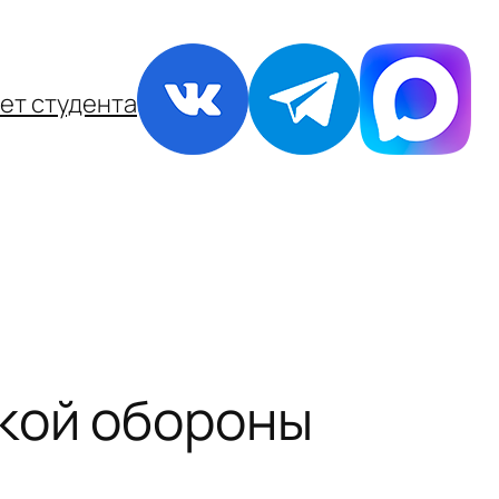
ет студента
ской обороны