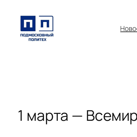
Перейти
к
содержимому
Ново
1 марта — Всеми