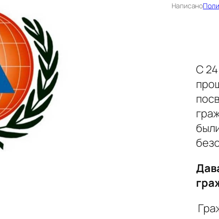
Написано
Поли
С 24
прош
пос
гра
были
безо
Дав
гра
Граж