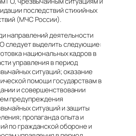
м ГО, чрезвычайным ситуациям и
идации последствий стихийных
твий (МЧС России).
ди направлений деятельности
О следует выделить следующие:
отовка национальных кадров в
сти управления в период
вычайных ситуаций; оказание
ической помощи государствам в
дании и совершенствовании
тем предупреждения
вычайных ситуаций и защиты
ления; пропаганда опыта и
ий по гражданской обороне и
осам управления в период