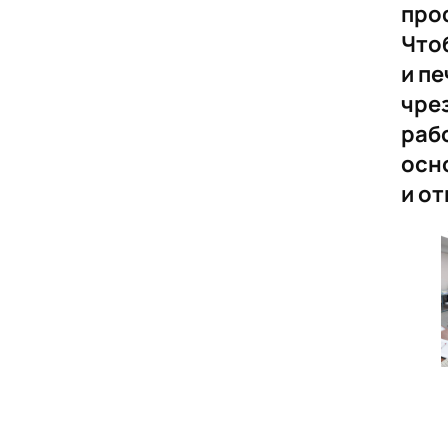
про
Чтоб
и пе
чре
раб
осн
и от