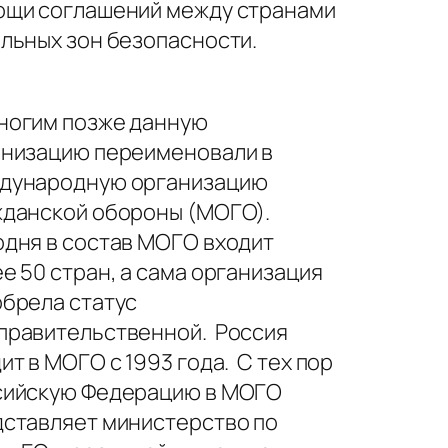
ощи соглашений между странами
льных зон безопасности.
ногим позже данную
анизацию переименовали в
дународную организацию
жданской обороны (МОГО).
дня в состав МОГО входит
е 50 стран, а сама организация
брела статус
правительственной. Россия
ит в МОГО с 1993 года. С тех пор
сийскую Федерацию в МОГО
ставляет министерство по