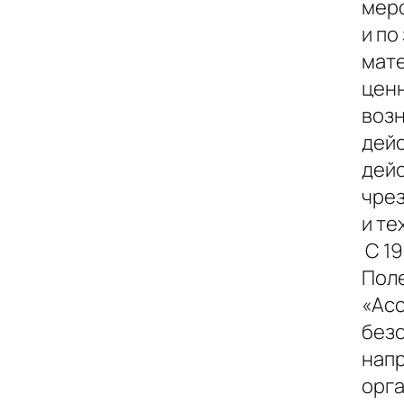
меро
и по
мате
ценн
возн
дейс
дейс
чрез
и те
С 19
Пол
«Асс
без
нап
орга