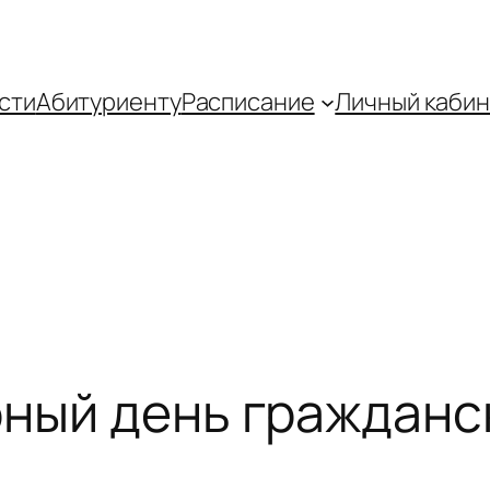
сти
Абитуриенту
Распиcание
Личный кабин
рный день граждан