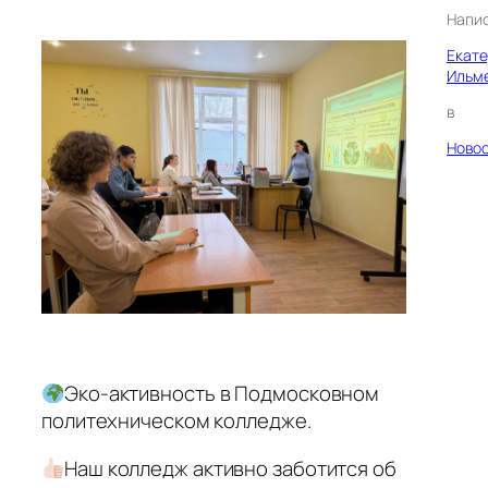
Напи
Екат
Ильм
в
Ново
Эко-активность в Подмосковном
политехническом колледже.
Наш колледж активно заботится об