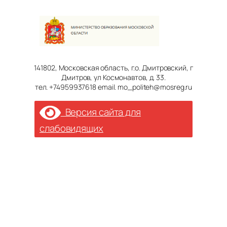
141802, Московская область, г.о. Дмитровский, г
Дмитров, ул Космонавтов, д. 33.
тел. +74959937618 email. mo_politeh@mosreg.ru
Версия сайта для
слабовидящих