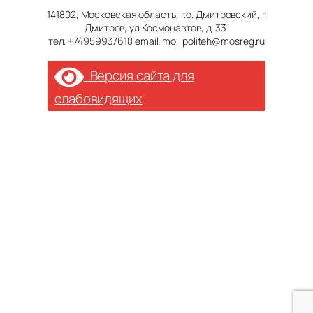
141802, Московская область, г.о. Дмитровский, г
Дмитров, ул Космонавтов, д. 33.
тел. +74959937618 email. mo_politeh@mosreg.ru
Версия сайта для
слабовидящих