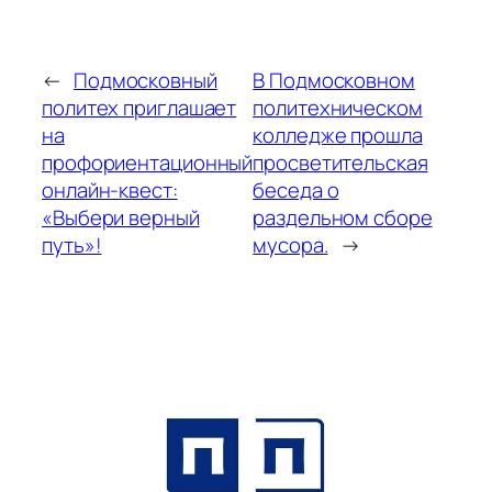
←
Подмосковный
В Подмосковном
политех приглашает
политехническом
на
колледже прошла
профориентационный
просветительская
онлайн-квест:
беседа о
«Выбери верный
раздельном сборе
путь»!
мусора.
→