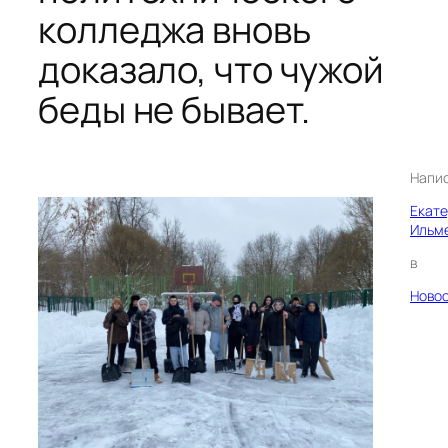
колледжа вновь
доказало, что чужой
беды не бывает.
Напи
Екат
Ильм
в
Ново