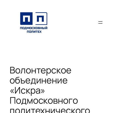
Перейти
к
содержимому
Волонтерское
объединение
«Искра»
Подмосковного
политехнического