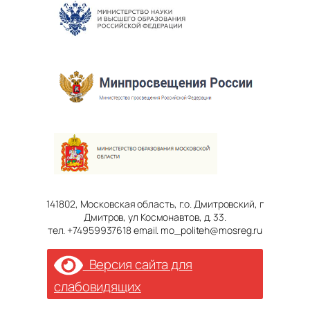
141802, Московская область, г.о. Дмитровский, г
Дмитров, ул Космонавтов, д. 33.
тел. +74959937618 email. mo_politeh@mosreg.ru
Версия сайта для
слабовидящих