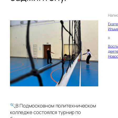
Напи
Екат
Ильм
в
Восп
деяте
Ново
В Подмосковном политехническом
колледже состоялся турнир по