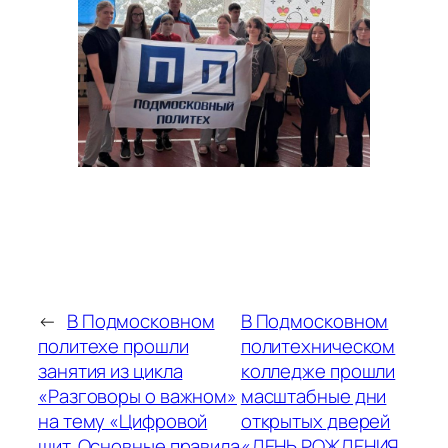
←
В Подмосковном
В Подмосковном
политехе прошли
политехническом
занятия из цикла
колледже прошли
«Разговоры о важном»
масштабные дни
на тему «Цифровой
открытых дверей
щит. Основные правила
«ДЕНЬ РОЖДЕНИЯ