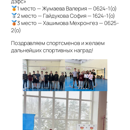
дзфс»
1 место — Жумаева Валерия — 0624-1(о)
2 место — Гайдукова София — 1624-1(о)
3 место — Хашимова Мехронгез — 0625-
2(о)
Поздравляем спортсменов и желаем
дальнейших спортивных наград!