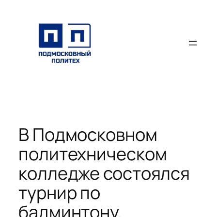
Перейти
к
содержимому
В Подмосковном
политехническом
колледже состоялся
турнир по
бадминтону.