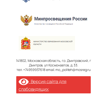
141802, Московская область, г.о. Дмитровский, г
Дмитров, ул Космонавтов, д. 33.
тел. +74959937618 email. mo_politeh@mosreg.ru
Версия сайта для
слабовидящих