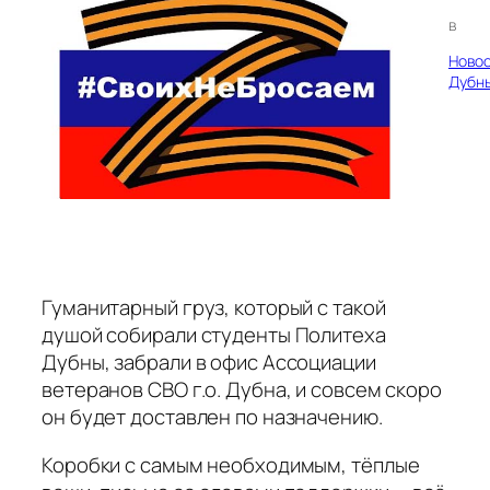
в
Ново
Дубн
Гуманитарный груз, который с такой
душой собирали студенты Политеха
Дубны, забрали в офис Ассоциации
ветеранов СВО г.о. Дубна, и совсем скоро
он будет доставлен по назначению.
Коробки с самым необходимым, тёплые