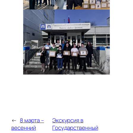
←
8 марта –
Экскурсия в
весенний
Государственный