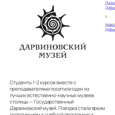
Поли
Дубн
в
Ново
Дубн
Студенты 1-2 курсов вместе с
преподавателями посетили один из
лучших естественно-научных музеев
столицы — Государственный
Дарвиновский музей. Поездка стала ярким
дополнением к учебной программе и