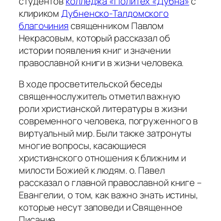
студентов
колледжа «Политех «Дубна»
с
клириком
Дубненско-Талдомского
благочиния
священником Павлом
Некрасовым, который рассказал об
истории появления книг и значении
православной книги в жизни человека.
В ходе просветительской беседы
священнослужитель отметил важную
роли христианской литературы в жизни
современного человека, погруженного в
виртуальный мир. Были также затронуты
многие вопросы, касающиеся
христианского отношения к ближним и
милости Божией к людям. о. Павел
рассказал о главной православной книге –
Евангелии, о том, как важно знать истины,
которые несут заповеди и Священное
Писание.