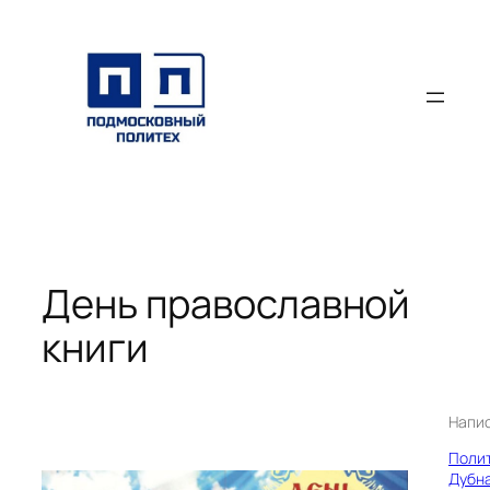
Перейти
к
содержимому
День православной
книги
Напи
Поли
Дубн