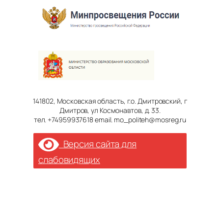
141802, Московская область, г.о. Дмитровский, г
Дмитров, ул Космонавтов, д. 33.
тел. +74959937618 email. mo_politeh@mosreg.ru
Версия сайта для
слабовидящих