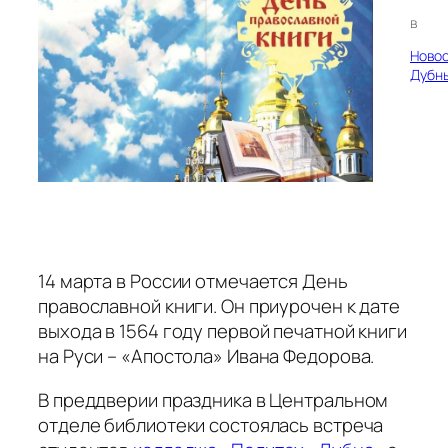
в
Ново
Дубн
14 марта в России отмечается День
православной книги. Он приурочен к дате
выхода в 1564 году первой печатной книги
на Руси – «Апостола» Ивана Федорова.
В преддверии праздника в Центральном
отделе библиотеки состоялась встреча