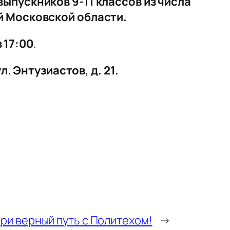
ыпускников 9-11 классов из числа
й Московской области.
 17:00
.
. Энтузиастов, д. 21.
ри верный путь с Политехом!
→