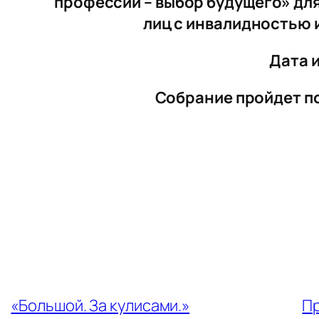
профессии – выбор будущего» для
лиц с инвалидностью 
Дата и
Собрание пройдет по 
←
«Большой. За кулисами.»
Пр