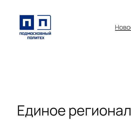
Перейти
к
содержимому
Ново
Единое регионал