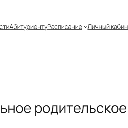
сти
Абитуриенту
Распиcание
Личный кабин
ьное родительское