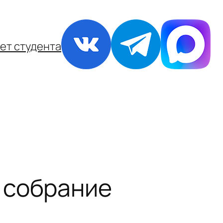
ет студента
 собрание