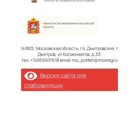
141802, Московская область, г.о. Дмитровский, г
Дмитров, ул Космонавтов, д. 33.
тел. +74959937618 email. mo_politeh@mosreg.ru
Версия сайта для
слабовидящих