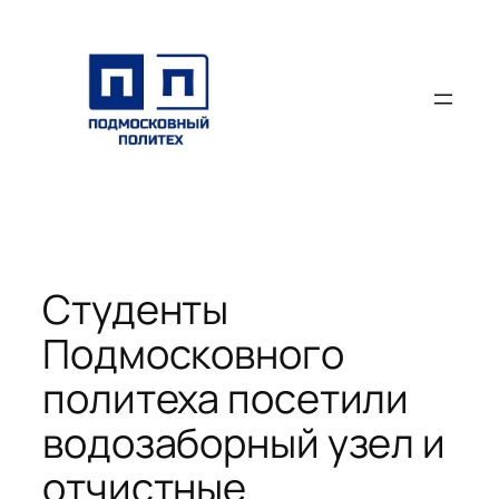
Перейти
к
содержимому
Студенты
Подмосковного
политеха посетили
водозаборный узел и
отчистные