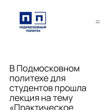
Перейти
к
содержимому
В Подмосковном
политехе для
студентов прошла
лекция на тему
«Практическое