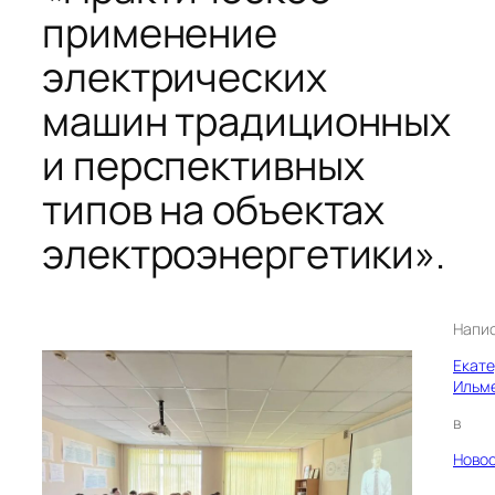
применение
электрических
машин традиционных
и перспективных
типов на объектах
электроэнергетики».
Напи
Екат
Ильм
в
Ново