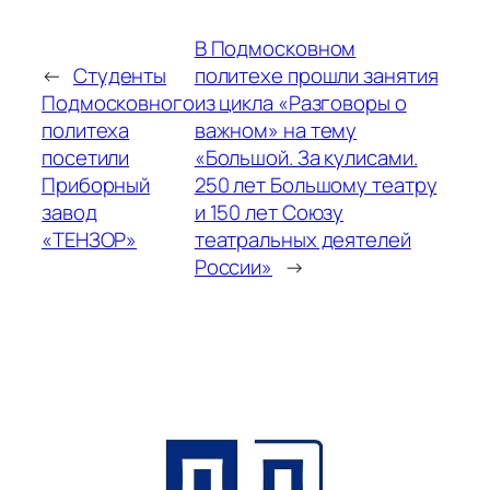
В Подмосковном
←
Студенты
политехе прошли занятия
Подмосковного
из цикла «Разговоры о
политеха
важном» на тему
посетили
«Большой. За кулисами.
Приборный
250 лет Большому театру
завод
и 150 лет Союзу
«ТЕНЗОР»
театральных деятелей
России»
→