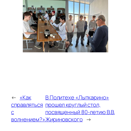
←
«Как
В Политехе «Лыткарино»
справляться
прошел круглый стол,
с
посвященный 80-летию В.В.
волнением?»
Жириновского
→