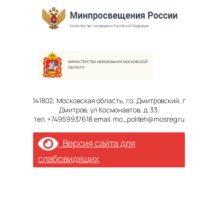
141802, Московская область, г.о. Дмитровский, г
Дмитров, ул Космонавтов, д. 33.
тел. +74959937618 email. mo_politeh@mosreg.ru
Версия сайта для
слабовидящих