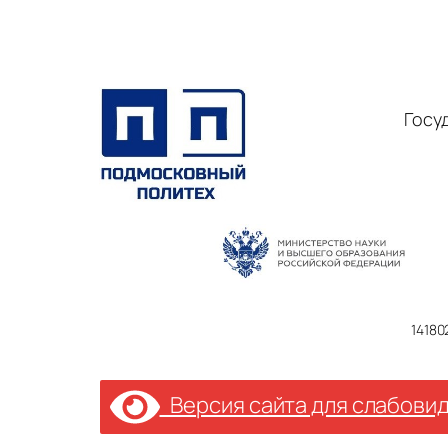
Госу
14180
Версия сайта для слабови