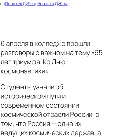
ано
Политех Дубна
в
Новости Дубны
6 апреля в колледже прошли
разговоры о важном на тему «65
лет триумфа. Ко Дню
космонавтики».
Студенты узнали об
историческом пути и
современном состоянии
космической отрасли России: о
том, что Россия — одна их
ведущих космических держав, а