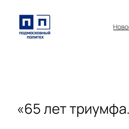
Перейти
к
содержимому
Ново
«65 лет триумфа