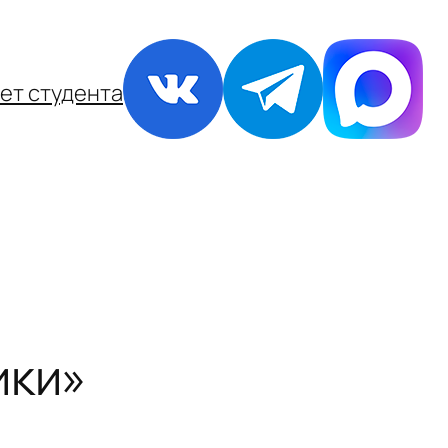
ет студента
ики»