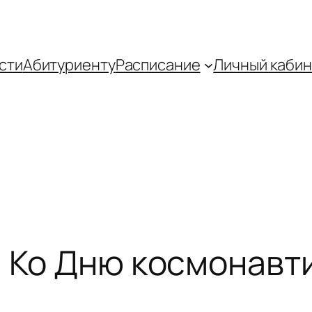
сти
Абитуриенту
Распиcание
Личный кабин
. Ко Дню космонавт