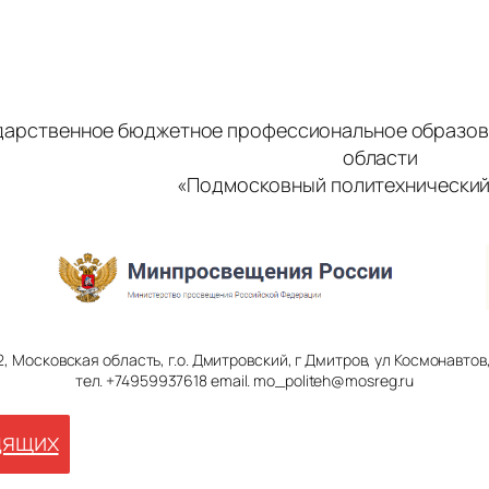
дарственное бюджетное профессиональное образов
области
«Подмосковный политехнический
2, Московская область, г.о. Дмитровский, г Дмитров, ул Космонавтов, 
тел. +74959937618 email. mo_politeh@mosreg.ru
дящих