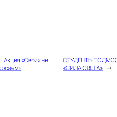
←
Акция «Своих не
СТУДЕНТЫ ПОДМОС
росаем»
«СИЛА СВЕТА»
→