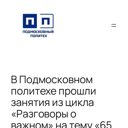
Перейти
к
содержимому
В Подмосковном
политехе прошли
занятия из цикла
«Разговоры о
важном» на тему «65