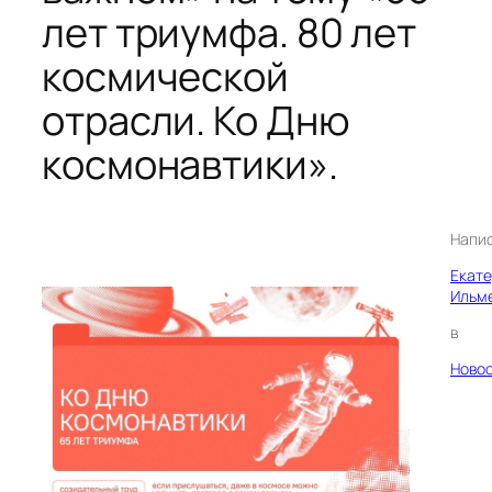
лет триумфа. 80 лет
космической
отрасли. Ко Дню
космонавтики».
Напи
Екат
Ильм
в
Ново