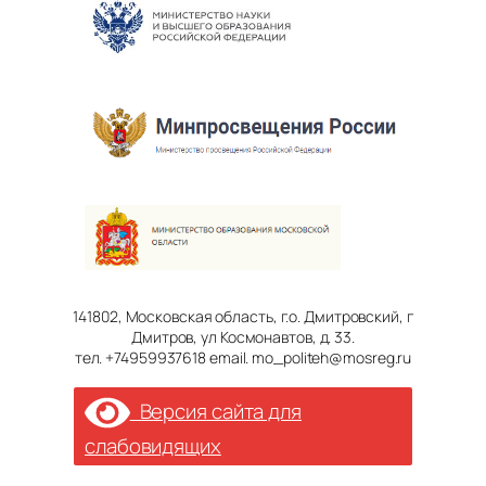
141802, Московская область, г.о. Дмитровский, г
Дмитров, ул Космонавтов, д. 33.
тел. +74959937618 email. mo_politeh@mosreg.ru
Версия сайта для
слабовидящих