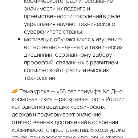
космической отрасли, осознание
значимости их подвига и
преемственности поколений в деле
укрепления научно-технического
суверенитета страны;
мотивация обучающихся к изучению
естественно-научных и технических
дисциплин, осознанному выбору
профессий, связанных с развитием
космической отрасли и высоких
технологий.
Тема урока — «65 лет триумфа. Ко Дню
космонавтики» — раскрывает роль России
как одной из ведущих космических
держав и подчеркивает значение
отечественных достижений в освоении
космического пространства. В ходе урока
студентам рассказали о ключевых этапах