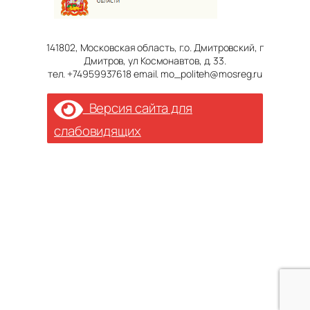
141802, Московская область, г.о. Дмитровский, г
Дмитров, ул Космонавтов, д. 33.
тел. +74959937618 email. mo_politeh@mosreg.ru
Версия сайта для
слабовидящих