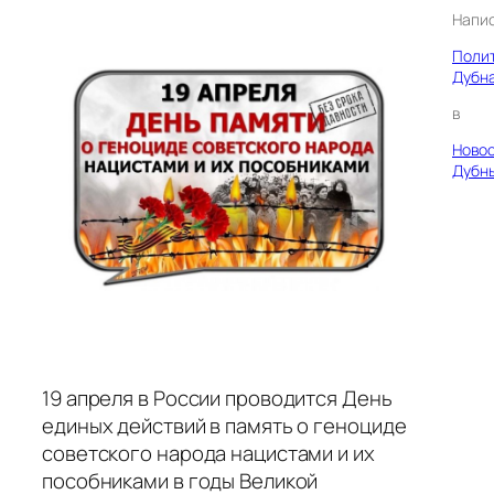
Напи
Поли
Дубн
в
Ново
Дубн
19 апреля в России проводится День
единых действий в память о геноциде
советского народа нацистами и их
пособниками в годы Великой