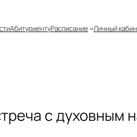
сти
Абитуриенту
Распиcание
Личный кабин
треча с духовным 