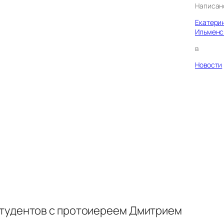
Написан
Екатери
Ильменс
в
Новости
студентов с протоиереем Дмитрием