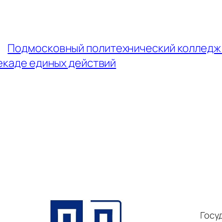
←
Подмосковный политехнический колледж 
екаде единых действий
Госу