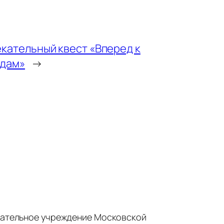
кательный квест «Вперед к
здам»
→
ательное учреждение Московской