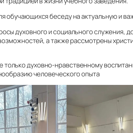
й традицией в жизни учебного заведения.
ля обучающихся беседу на актуальную и ва
просы духовного и социального служения, д
 возможностей, а также рассмотрены христ
е только духовно-нравственному воспитан
знообразию человеческого опыта