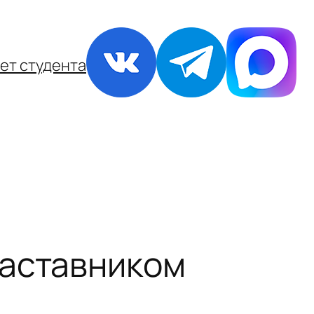
ет студента
наставником