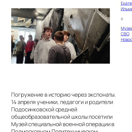
Екат
Ильм
в
Музе
СВО
, 
Ново
Погружение в историю через экспонаты.
14 апреля ученики, педагоги и родители
Подосинковской средней
общеобразовательной школы посетили
Музей специальной военной операции в
Подмосковном Политехническом