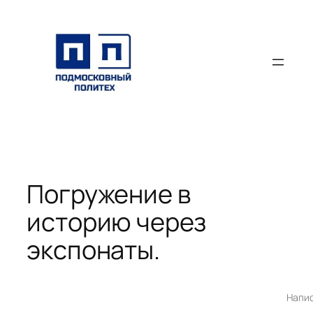
Перейти
к
содержимому
Погружение в
историю через
экспонаты.
Напи