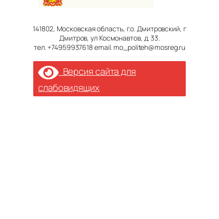
141802, Московская область, г.о. Дмитровский, г
Дмитров, ул Космонавтов, д. 33.
тел. +74959937618 email. mo_politeh@mosreg.ru
Версия сайта для
слабовидящих