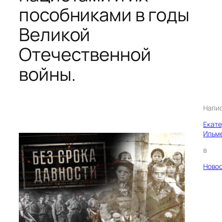
пособниками в годы
Великой
Отечественной
войны.
Напи
Екат
Ильм
в
Ново