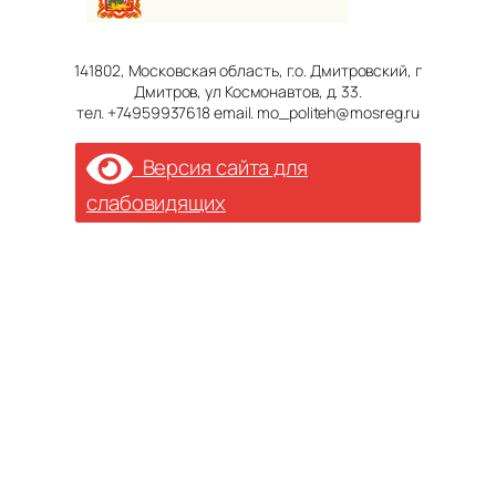
141802, Московская область, г.о. Дмитровский, г
Дмитров, ул Космонавтов, д. 33.
тел. +74959937618 email. mo_politeh@mosreg.ru
Версия сайта для
слабовидящих