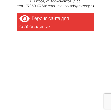
Дмитров, ул Космонавтов, д. 33.
тел. +74959937618 email. mo_politeh@mosreg.ru
Версия сайта для
слабовидящих