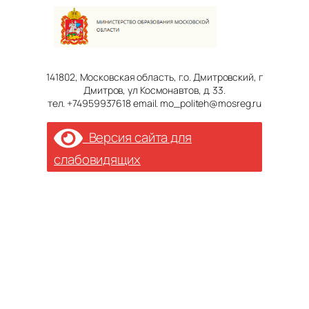
141802, Московская область, г.о. Дмитровский, г
Дмитров, ул Космонавтов, д. 33.
тел. +74959937618 email. mo_politeh@mosreg.ru
Версия сайта для
слабовидящих