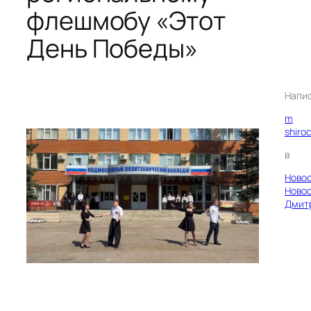
флешмобу «Этот
День Победы»
Напи
m
shiro
в
Ново
Ново
Дмит