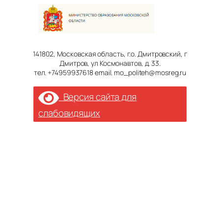
141802, Московская область, г.о. Дмитровский, г
Дмитров, ул Космонавтов, д. 33.
тел. +74959937618 email. mo_politeh@mosreg.ru
Версия сайта для
слабовидящих