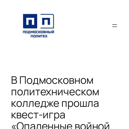
Перейти
к
содержимому
В Подмосковном
политехническом
колледже прошла
квест-игра
«Опаленные войной