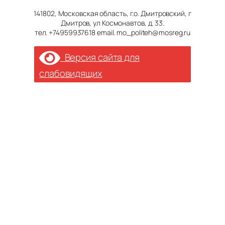
141802, Московская область, г.о. Дмитровский, г
Дмитров, ул Космонавтов, д. 33.
тел. +74959937618 email. mo_politeh@mosreg.ru
Версия сайта для
слабовидящих