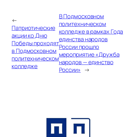
В Подмосковном
←
политехническом
Патриотические
колледже в рамках Года
акции ко Дню
единства народов
Победы проходят
России прошло
в Подмосковном
мероприятие «Дружба
политехническом
народов — единство
колледже
России»
→