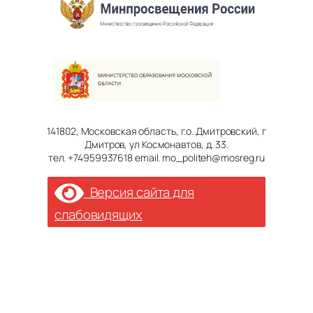
141802, Московская область, г.о. Дмитровский, г
Дмитров, ул Космонавтов, д. 33.
тел. +74959937618 email. mo_politeh@mosreg.ru
Версия сайта для
слабовидящих