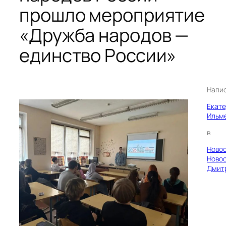
прошло мероприятие
«Дружба народов —
единство России»
Напи
Екат
Ильм
в
Ново
Ново
Дмит