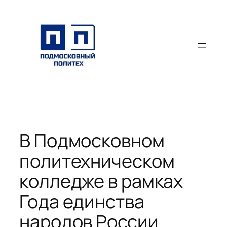
Перейти
к
содержимому
В Подмосковном
политехническом
колледже в рамках
Года единства
народов России