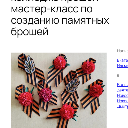
мастер-класс по
созданию памятных
брошей
Напи
Екат
Ильм
в
Восп
деяте
Ново
Ново
Дмит