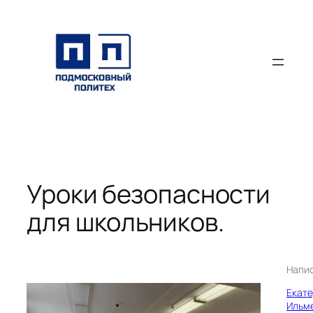
Перейти
к
содержимому
Уроки безопасности
для школьников.
Напи
Екат
Ильм