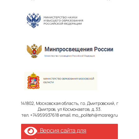
141802, Московская область, г.о. Дмитровский, г
Дмитров, ул Космонавтов, д. 33.
тел. +74959937618 email. mo_politeh@mosreg.ru
Версия сайта для