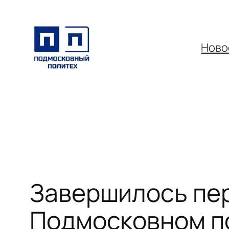
Перейти
к
содержимому
Ново
Завершилось пер
Подмосковном п