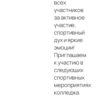
всех
участников
за активное
участие,
спортивный
дух и яркие
эмоции!
Приглашаем
к участию в
следующих
спортивных
мероприятиях
колледжа.