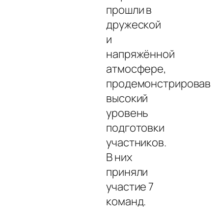
прошли в
дружеской
и
напряжённой
атмосфере,
продемонстрировав
высокий
уровень
подготовки
участников.
В них
приняли
участие 7
команд.