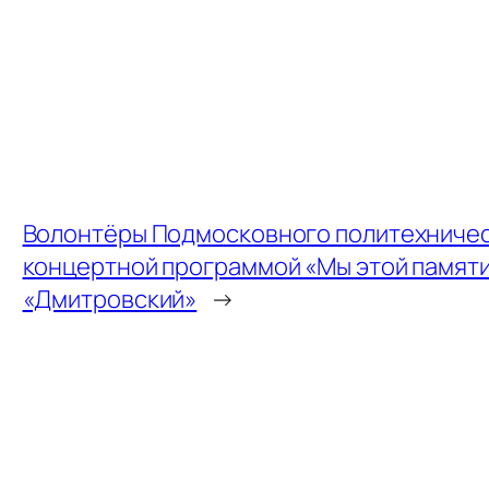
Волонтёры Подмосковного политехничес
концертной программой «Мы этой памяти
«Дмитровский»
→