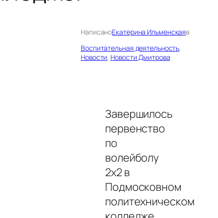
Написано
Екатерина Ильменская
в
Воспитательная деятельность
, 
Новости
, 
Новости Дмитрова
Завершилось
первенство
по
волейболу
2х2 в
Подмосковном
политехническом
колледже.