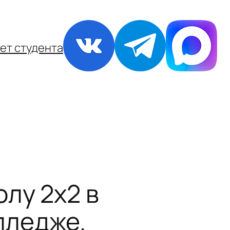
ет студента
лу 2х2 в
лледже.