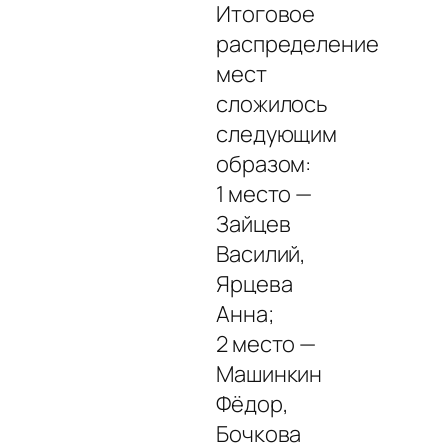
Итоговое
распределение
мест
сложилось
следующим
образом:
1 место —
Зайцев
Василий,
Ярцева
Анна;
2 место —
Машинкин
Фёдор,
Бочкова