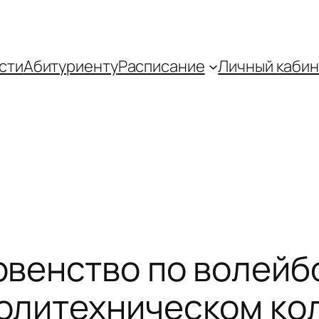
сти
Абитуриенту
Распиcание
Личный кабин
венство по волейбо
олитехническом ко