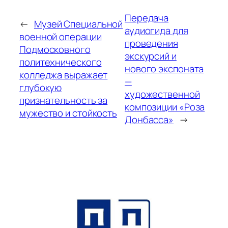
Передача
←
Музей Специальной
аудиогида для
военной операции
проведения
Подмосковного
экскурсий и
политехнического
нового экспоната
колледжа выражает
—
глубокую
художественной
признательность за
композиции «Роза
мужество и стойкость
Донбасса»
→