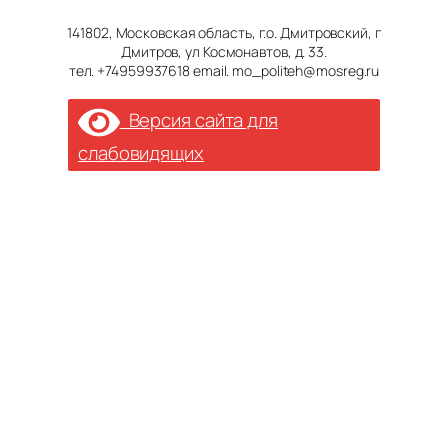
141802, Московская область, г.о. Дмитровский, г
Дмитров, ул Космонавтов, д. 33.
тел. +74959937618 email. mo_politeh@mosreg.ru
Версия сайта для
слабовидящих