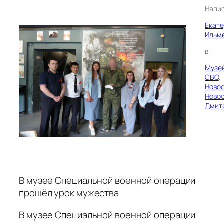
Напи
Екат
Ильм
в
Музе
СВО
, 
Ново
Ново
Дмит
В музее Специальной военной операции
прошёл урок мужества
В музее Специальной военной операции