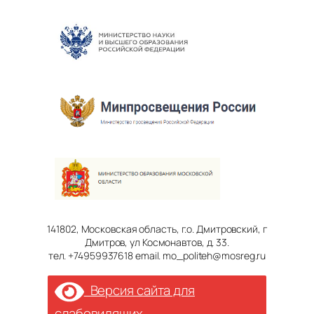
141802, Московская область, г.о. Дмитровский, г
Дмитров, ул Космонавтов, д. 33.
тел. +74959937618 email. mo_politeh@mosreg.ru
Версия сайта для
слабовидящих