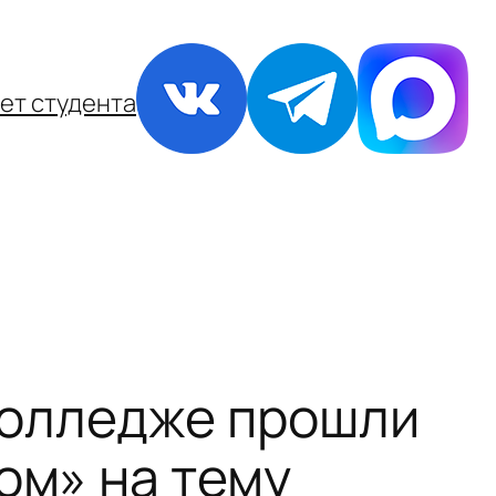
ет студента
колледже прошли
ом» на тему