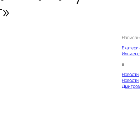
т»
Написан
Екатери
Ильменс
в
Новости
Новости
Дмитров