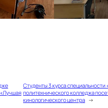
дже
Студенты 3 курса специальности
 «Лучшая
политехнического колледжа посет
кинологического центра
→