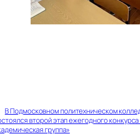
←
В Подмосковном политехническом колле
остоялся второй этап ежегодного конкурса
кадемическая группа»