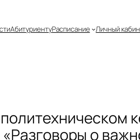
сти
Абитуриенту
Распиcание
Личный кабин
 политехническом 
а «Разговоры о важн