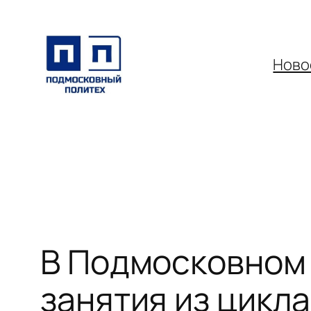
Перейти
к
содержимому
Ново
В Подмосковном
занятия из цикл