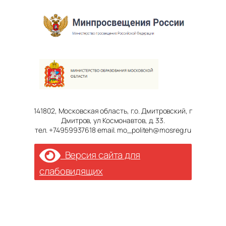
141802, Московская область, г.о. Дмитровский, г
Дмитров, ул Космонавтов, д. 33.
тел. +74959937618 email. mo_politeh@mosreg.ru
Версия сайта для
слабовидящих