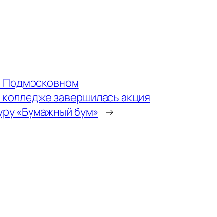
 в Подмосковном
 колледже завершилась акция
уру «Бумажный бум»
→