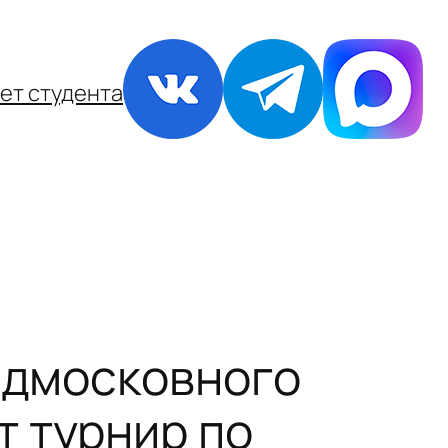
ет студента
Подмосковного
 турнир по