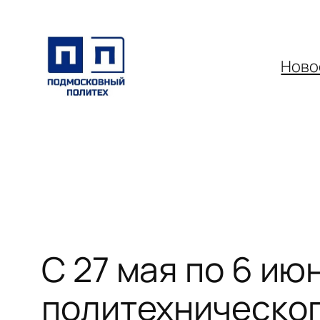
Перейти
к
содержимому
Ново
С 27 мая по 6 и
политехническог