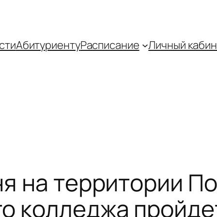
сти
Абитуриенту
Распиcание
Личный кабин
юня на территории 
о колледжа пройдет