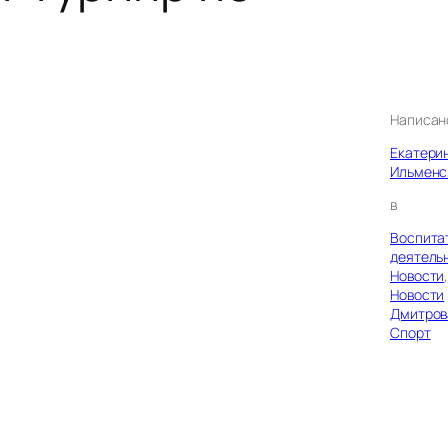
Написан
Екатери
Ильменс
в
Воспита
деятель
Новости
Новости
Дмитров
Спорт