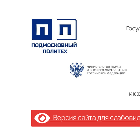
Госу
14180
Версия сайта для слабови