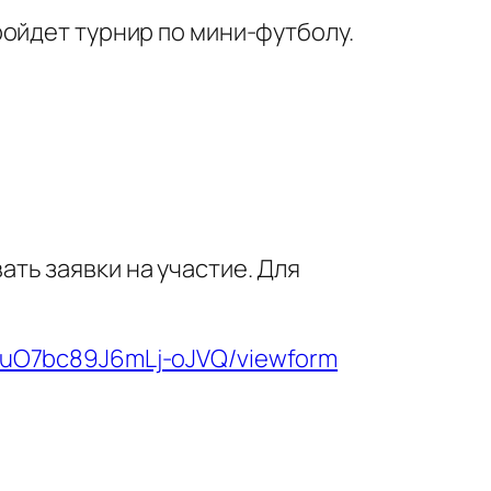
ойдет турнир по мини‑футболу.
ть заявки на участие. Для
DuO7bc89J6mLj-oJVQ/viewform