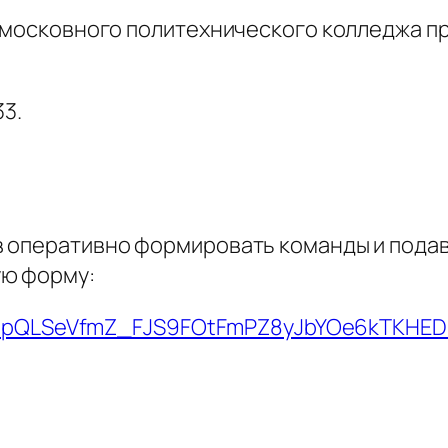
одмосковного политехнического колледжа пр
33.
 оперативно формировать команды и подава
ую форму:
/1FAIpQLSeVfmZ_FJS9FOtFmPZ8yJbYOe6kTKHE