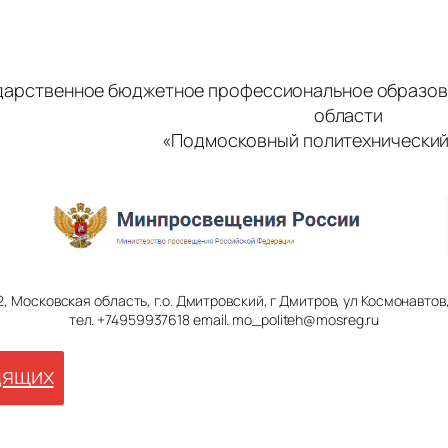
дарственное бюджетное профессиональное образов
области
«Подмосковный политехнический
2, Московская область, г.о. Дмитровский, г Дмитров, ул Космонавтов, 
тел. +74959937618 email. mo_politeh@mosreg.ru
дящих