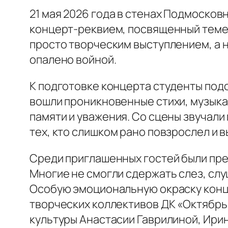
21 мая 2026 года в стенах Подмоско
концерт-реквием, посвященный теме 
просто творческим выступлением, а 
опалено войной.
К подготовке концерта студенты под
вошли проникновенные стихи, музык
памяти и уважения. Со сцены звучали 
тех, кто слишком рано повзрослел и 
Среди приглашенных гостей были пре
Многие не смогли сдержать слез, слуш
Особую эмоциональную окраску конце
творческих коллективов ДК «Октябрь
культуры Анастасии Гаврилиной, Ири