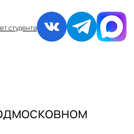
ет студента
Подмосковном