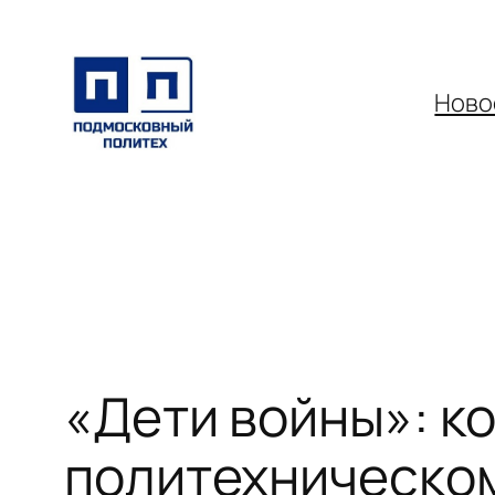
Перейти
к
содержимому
Ново
«Дети войны»: к
политехническо