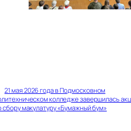
←
21 мая 2026 года в Подмосковном
олитехническом колледже завершилась ак
о сбору макулатуру «Бумажный бум»