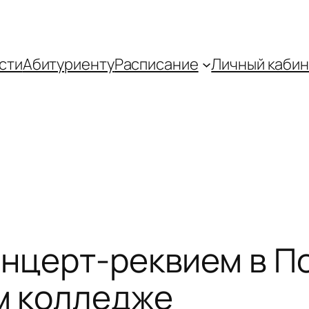
сти
Абитуриенту
Распиcание
Личный кабин
онцерт-реквием в 
м колледже