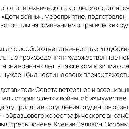
вного политехнического колледжа состоялс
«Дети войны». Мероприятие, подготовленн
настоящим напоминанием о трагических суд
ошли с особой ответственностью и глубоки
альные произведения и художественные но
песни военных лет, а также композиции о д
вынужден был нести на своих плечах тяжест
дставители Совета ветеранов и ассоциаци
ая истории о детях войны, об их мужестве,
рту придали выступления студентов разных
»: образцового хореографического ансамбл
ны Стрельчюнене, Ксении Саливон. Особым 