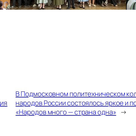
В Подмосковном политехническом кол
ция
народов России состоялось яркое и 
«Народов много — страна одна»
→