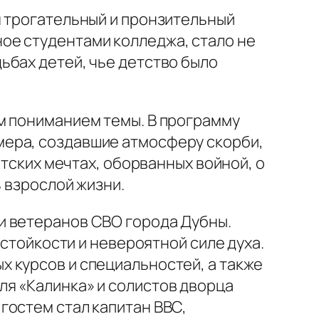
я трогательный и пронзительный
ое студентами колледжа, стало не
ьбах детей, чье детство было
м пониманием темы. В программу
мера, создавшие атмосферу скорби,
етских мечтах, оборванных войной, о
ь взрослой жизни.
и ветеранов СВО города Дубны.
 стойкости и невероятной силе духа.
 курсов и специальностей, а также
я «Калинка» и солистов дворца
гостем стал капитан ВВС,