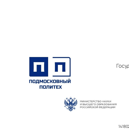
Госу
14180