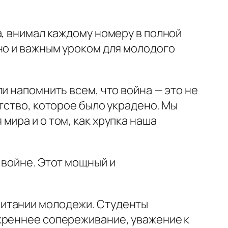
а, внимал каждому номеру в полной
но и важным уроком для молодого
и напомнить всем, что война — это не
тство, которое было украдено. Мы
ира и о том, как хрупка наша
 войне. Этот мощный и
питании молодежи. Студенты
креннее сопереживание, уважение к